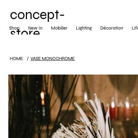
concept-
Shop
New In
Mobilier
Lighting
Décoration
Lif
store
LIVRAISON ST
décoratio
HOME
/
VASE MONOCHROME
n ajaccio