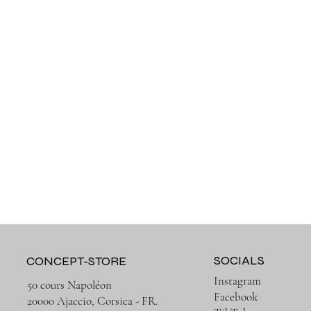
SOCIALS
CONCEPT-STORE
Instagram
50 cours Napoléon
Facebook
20000 Ajaccio, Corsica - FR.