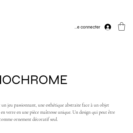
Se connecter
umineux)
NOCHROME
n jeu passionnant, une esthétique abstraite face à un objet
 en verre en une pièce maîtresse unique. Un design qui peut être
u comme ornement décoratif seul.