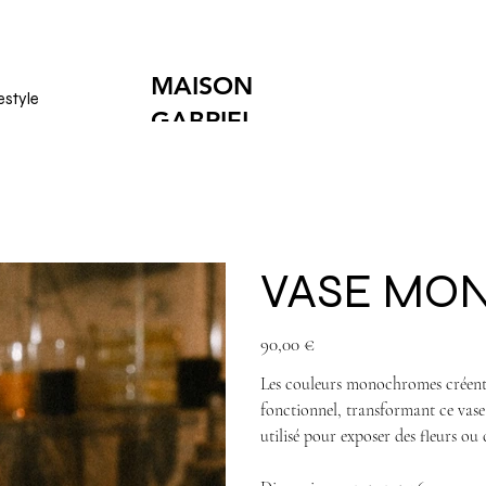
MAISON
estyle
GABRIEL
ANDARD EN FRANCE OFFERTE DÈS 250€
(hors produits vol
VASE MO
Prix
90,00 €
Les couleurs monochromes créent u
fonctionnel, transformant ce vase
utilisé pour exposer des fleurs o