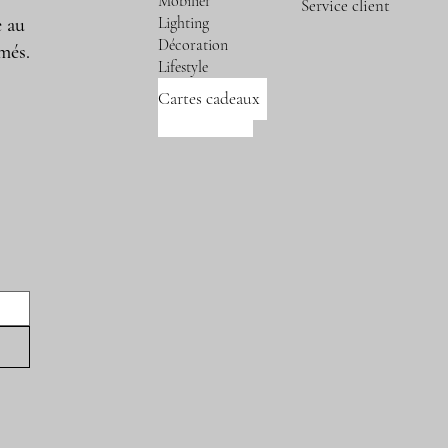
Mobilier
Service client
Lighting
e au
Décoration
més.
Lifestyle
Cartes cadeaux
Nos marques