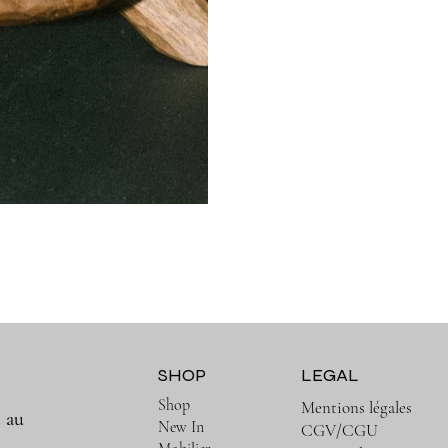
SHOP
LEGAL
Shop
Mentions légales
t au
New In
CGV/CGU