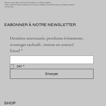
Magasin concept indé aux sélections déco inspirées et au lifestyle inspirant.
Set-up commercial d'articles modernes, de l'accessoire au mobilier, des nouvelles marques aux designers renommés.
Café & events
S'ABONNER À NOTRE NEWSLETTER
Dernières nouveautés, prochains évènements, 
avantages exclusifs ; restons en contact!
Email
*
OK!
*
Envoyer
SHOP