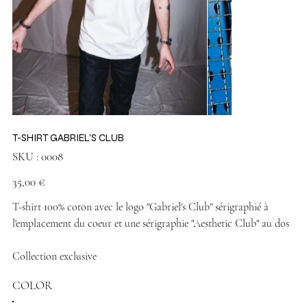
T-SHIRT GABRIEL'S CLUB
SKU
SKU :
0008
0008
Prix
35,00 €
T-shirt 100% coton avec le logo "Gabriel's Club" sérigraphié à
l'emplacement du coeur et une sérigraphie "Aesthetic Club" au dos
Collection exclusive
COLOR