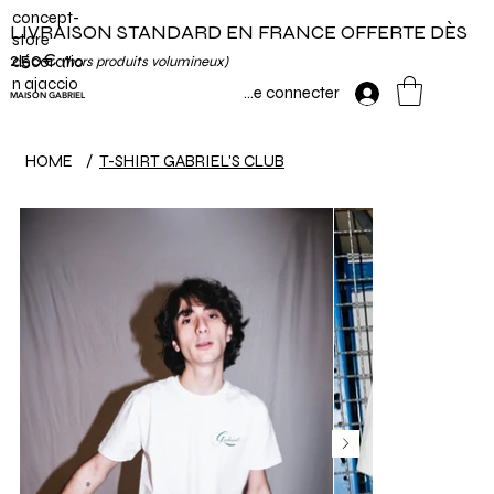
concept-
LIVRAISON STANDARD EN FRANCE OFFERTE DÈS
store
250€
décoratio
(hors produits volumineux)
n ajaccio
Se connecter
MAISON GABRIEL
HOME
/
T-SHIRT GABRIEL'S CLUB