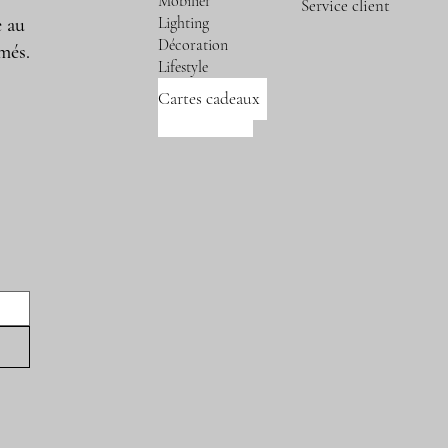
Mobilier
Service client
Lighting
e au
Décoration
més.
Lifestyle
Cartes cadeaux
Nos marques