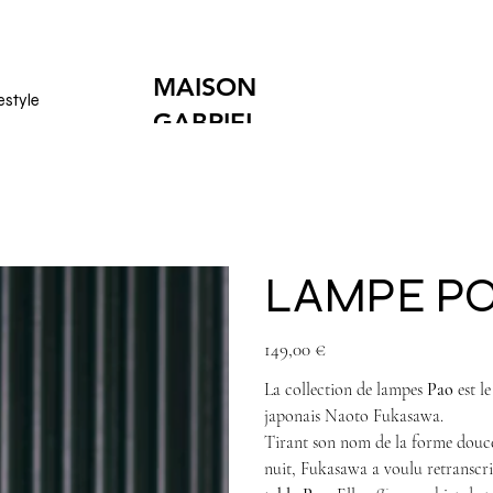
MAISON
estyle
GABRIEL
ANDARD EN FRANCE OFFERTE DÈS 250€
(hors produits vol
LAMPE PO
Prix
149,00 €
La collection de lampes
Pao
est le
japonais Naoto Fukasawa.
Tirant son nom de la forme douce 
nuit, Fukasawa a voulu retranscr