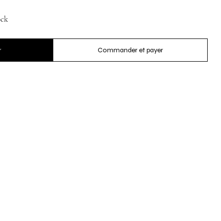
ock
r
Commander et payer