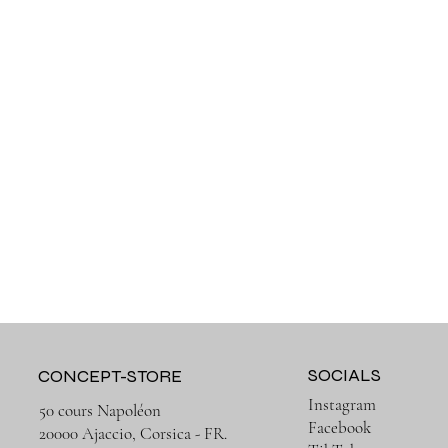
SOCIALS
CONCEPT-STORE
Instagram
50 cours Napoléon
Facebook
20000 Ajaccio, Corsica - FR.