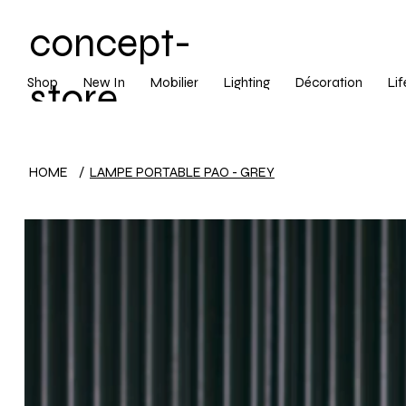
concept-
Shop
New In
Mobilier
Lighting
Décoration
Lif
store
LIVRAISON ST
décoratio
HOME
/
LAMPE PORTABLE PAO - GREY
n ajaccio