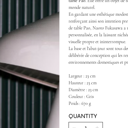
table Pao
. Elle offre un objet de 
monde naturel.
En gardant une esthétique modest
renforçant ainsi son intention pr
de table Pao, Naoto Fukasawa a 
personnalisée, en la laissant niché
visuelle propre et ininterrompue.
La base et l'abat-jour sont tous d
délibérée de conception qui les ren
environnements domestiques et pr
Largeur : 23 cm
Hauteur : 23 cm
Diamètre : 23 cm
Couleur : Gris
Poids : 670 g
QUANTITY