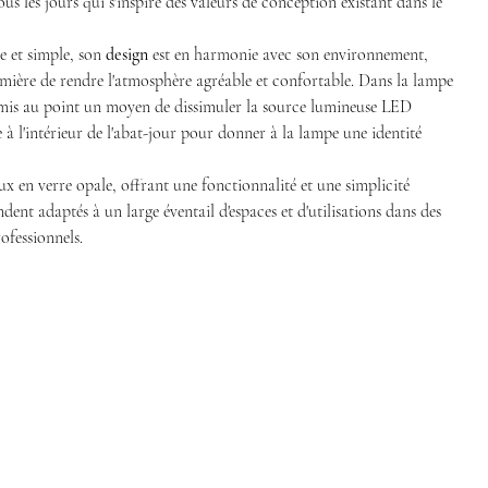
tous les jours qui s'inspire des valeurs de conception existant dans le
e et simple, son
design
est en harmonie avec son environnement,
emière de rendre l'atmosphère agréable et confortable. Dans la lampe
mis au point un moyen de dissimuler la source lumineuse LED
e à l'intérieur de l'abat-jour pour donner à la lampe une identité
eux en verre opale, offrant une fonctionnalité et une simplicité
dent adaptés à un large éventail d'espaces et d'utilisations dans des
ofessionnels.