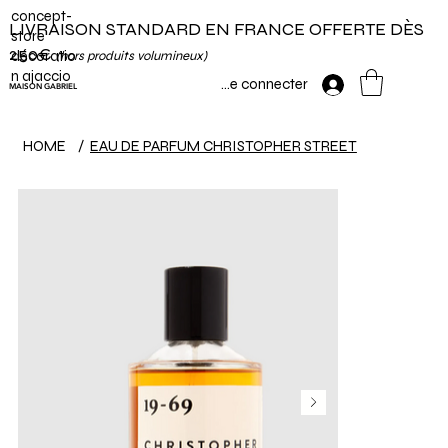
concept-
LIVRAISON STANDARD EN FRANCE OFFERTE DÈS
store
250€
décoratio
(hors produits volumineux)
n ajaccio
Se connecter
MAISON GABRIEL
HOME
/
EAU DE PARFUM CHRISTOPHER STREET