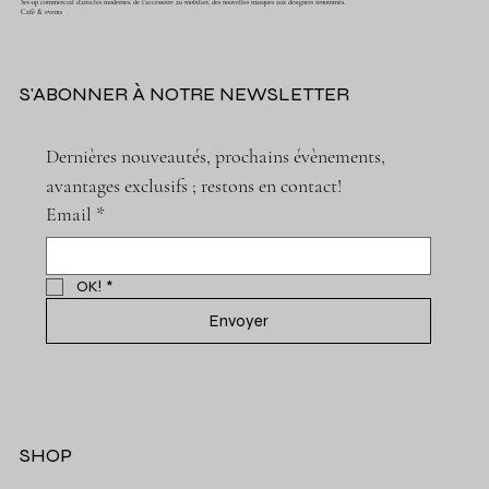
Set-up commercial d'articles modernes, de l'accessoire au mobilier, des nouvelles marques aux designers renommés.
Café & events
S'ABONNER À NOTRE NEWSLETTER
Dernières nouveautés, prochains évènements, 
avantages exclusifs ; restons en contact!
Email
*
OK!
*
Envoyer
SHOP