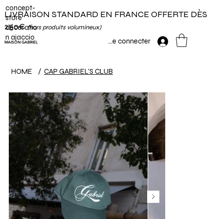
concept-
LIVRAISON STANDARD EN FRANCE OFFERTE DÈS
store
250€
décoratio
(hors produits volumineux)
n ajaccio
Se connecter
MAISON GABRIEL
HOME
/
CAP GABRIEL'S CLUB