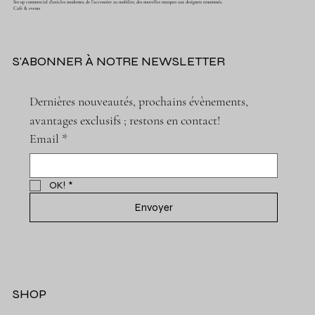
Set-up commercial d'articles modernes, de l'accessoire au mobilier, des nouvelles marques aux designers renommés.
Café & events
S'ABONNER À NOTRE NEWSLETTER
Dernières nouveautés, prochains évènements, 
avantages exclusifs ; restons en contact!
Email
*
OK!
*
Envoyer
SHOP