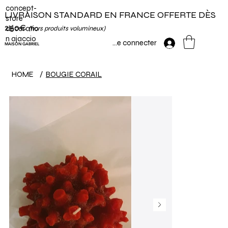
concept-
LIVRAISON STANDARD EN FRANCE OFFERTE DÈS
store
250€
décoratio
(hors produits volumineux)
n ajaccio
Se connecter
MAISON GABRIEL
HOME
/
BOUGIE CORAIL