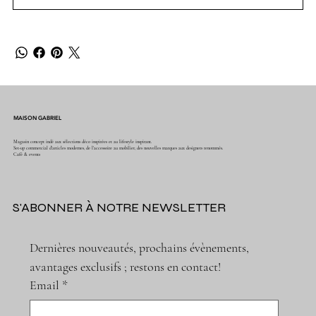
MAISON GABRIEL
Magasin concept indé aux sélections déco inspirées et au lifestyle inspirant.
Set-up commercial d'articles modernes, de l'accessoire au mobilier, des nouvelles marques aux designers renommés.
Café & events
S'ABONNER À NOTRE NEWSLETTER
Dernières nouveautés, prochains évènements, 
avantages exclusifs ; restons en contact!
Email
*